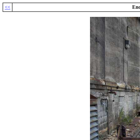
<<
End